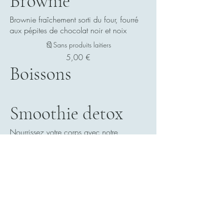
Brownie
Brownie fraîchement sorti du four, fourré
aux pépites de chocolat noir et noix
Sans produits laitiers
5,00 €
Boissons
Smoothie detox
Nourrissez votre corps avec notre
sélection de smoothies aux nombreux
bienfaits pour la santé.
3,00 €
Jus de fruit frais
Un mélange rafraîchissant d'orange
fraîchement pressée, de pastèque, de